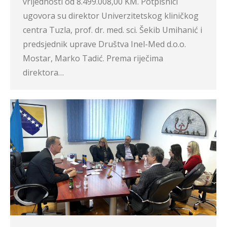
vrijednosti od 8.499.008,00 KM. Potpisnici
ugovora su direktor Univerzitetskog kliničkog
centra Tuzla, prof. dr. med. sci. Šekib Umihanić i
predsjednik uprave Društva Inel-Med d.o.o.
Mostar, Marko Tadić. Prema riječima
direktora…