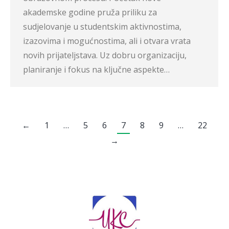
akademske godine pruža priliku za
sudjelovanje u studentskim aktivnostima,
izazovima i mogućnostima, ali i otvara vrata
novih prijateljstava. Uz dobru organizaciju,
planiranje i fokus na ključne aspekte…
←
1
…
5
6
7
8
9
…
22
→