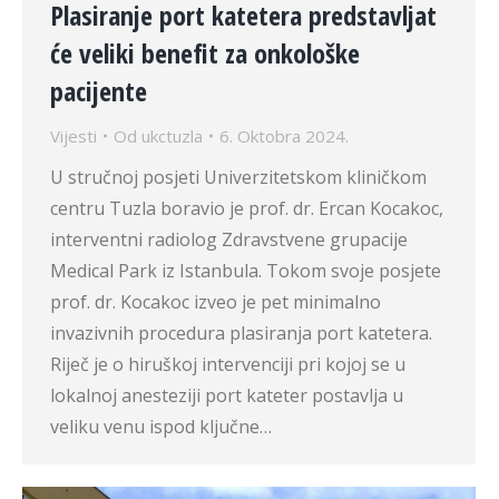
Plasiranje port katetera predstavljat
će veliki benefit za onkološke
pacijente
Vijesti
Od
ukctuzla
6. Oktobra 2024.
U stručnoj posjeti Univerzitetskom kliničkom
centru Tuzla boravio je prof. dr. Ercan Kocakoc,
interventni radiolog Zdravstvene grupacije
Medical Park iz Istanbula. Tokom svoje posjete
prof. dr. Kocakoc izveo je pet minimalno
invazivnih procedura plasiranja port katetera.
Riječ je o hiruškoj intervenciji pri kojoj se u
lokalnoj anesteziji port kateter postavlja u
veliku venu ispod ključne…