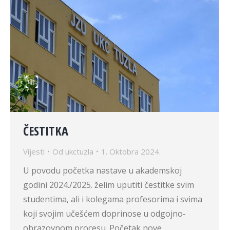
ČESTITKA
Vijesti
Od
ukctuzla
1. Oktobra 2024.
U povodu početka nastave u akademskoj
godini 2024./2025. želim uputiti čestitke svim
studentima, ali i kolegama profesorima i svima
koji svojim učešćem doprinose u odgojno-
obrazovnom procesu. Početak nove