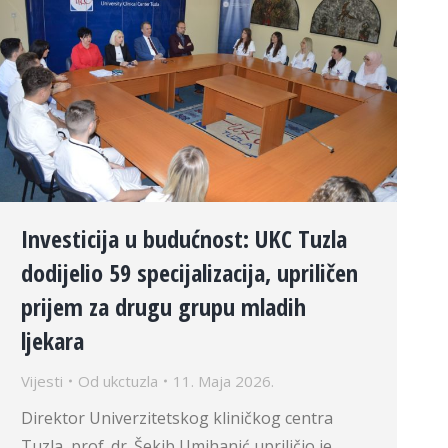
Investicija u budućnost: UKC Tuzla
dodijelio 59 specijalizacija, upriličen
prijem za drugu grupu mladih
ljekara
Vijesti
Od
ukctuzla
11. Maja 2026.
Direktor Univerzitetskog kliničkog centra
Tuzla, prof. dr. Šekib Umihanić upriličio je