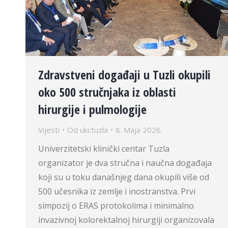
Zdravstveni događaji u Tuzli okupili
oko 500 stručnjaka iz oblasti
hirurgije i pulmologije
Vijesti
Od
ukctuzla
8. Maja 2026.
Univerzitetski klinički centar Tuzla
organizator je dva stručna i naučna događaja
koji su u toku današnjeg dana okupili više od
500 učesnika iz zemlje i inostranstva. Prvi
simpozij o ERAS protokolima i minimalno
invazivnoj kolorektalnoj hirurgiji organizovala