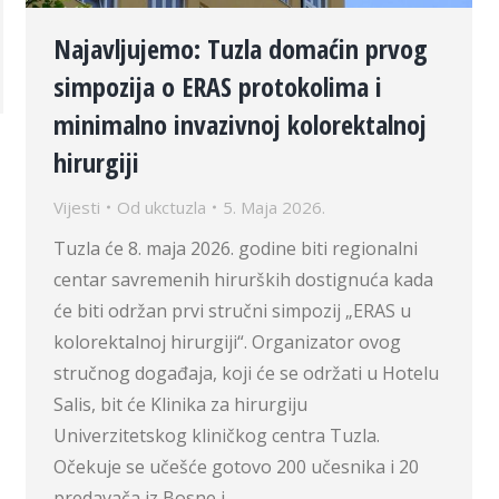
Najavljujemo: Tuzla domaćin prvog
simpozija o ERAS protokolima i
minimalno invazivnoj kolorektalnoj
hirurgiji
Vijesti
Od
ukctuzla
5. Maja 2026.
Tuzla će 8. maja 2026. godine biti regionalni
centar savremenih hirurških dostignuća kada
će biti održan prvi stručni simpozij „ERAS u
kolorektalnoj hirurgiji“. Organizator ovog
stručnog događaja, koji će se održati u Hotelu
Salis, bit će Klinika za hirurgiju
Univerzitetskog kliničkog centra Tuzla.
Očekuje se učešće gotovo 200 učesnika i 20
predavača iz Bosne i…