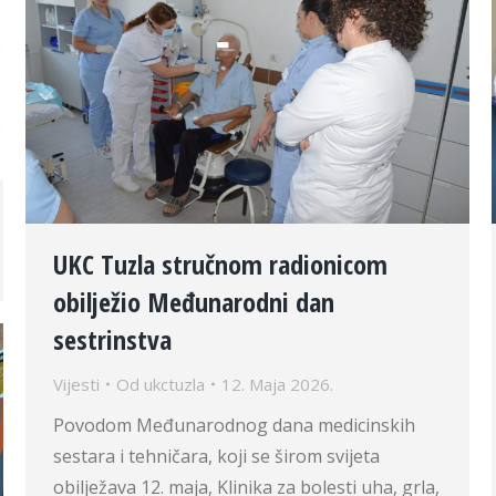
UKC Tuzla stručnom radionicom
obilježio Međunarodni dan
sestrinstva
Vijesti
Od
ukctuzla
12. Maja 2026.
Povodom Međunarodnog dana medicinskih
sestara i tehničara, koji se širom svijeta
obilježava 12. maja, Klinika za bolesti uha, grla,