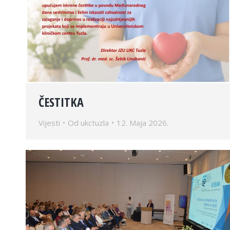
ČESTITKA
Vijesti
Od
ukctuzla
12. Maja 2026.