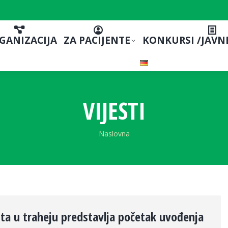
GANIZACIJA
ZA PACIJENTE
KONKURSI /JAVN
VIJESTI
You are here:
Naslovna
nta u traheju predstavlja početak uvođenja