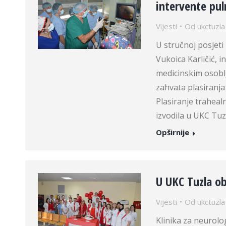
intervente pul
Vijesti
Od
ukctuzla
U stručnoj posjeti
Vukoica Karličić,
medicinskim osoblj
zahvata plasiranja
Plasiranje traheal
izvodila u UKC Tuzl
Opširnije
U UKC Tuzla ob
Vijesti
Od
ukctuzla
Klinika za neurolo