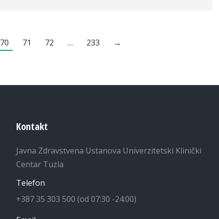
70
71
72
…
233
→
Kontakt
Javna Zdravstvena Ustanova Univerzitetski Klinički
Centar Tuzla
Telefon
+387 35 303 500 (od 07:30 -24:00)