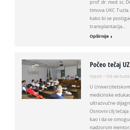
prof. dr. med. sc.
timova UKC Tuzla.
kako bi se postiga
transplantacija…
Opširnije
Počeo tečaj UZ
Vijesti
Od
ukctuzla
U Univerzitetskom
medicinske edukaci
ultrazvučne dijagn
Osnovni cilj tečaja
kao i da se omoguć
nadzorom mentora