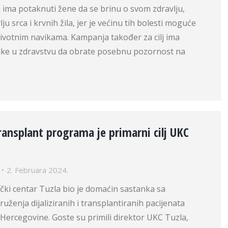
ilj ima potaknuti žene da se brinu o svom zdravlju,
u srca i krvnih žila, jer je većinu tih bolesti moguće
 životnim navikama. Kampanja također za cilj ima
ake u zdravstvu da obrate posebnu pozornost na
ansplant programa je primarni cilj UKC
2. Februara 2024.
nički centar Tuzla bio je domaćin sastanka sa
uženja dijaliziranih i transplantiranih pacijenata
 Hercegovine. Goste su primili direktor UKC Tuzla,