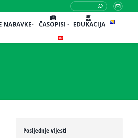
Search:
Mail
page
E NABAVKE
ČASOPISI
EDUKACIJA
opens
in
new
window
Posljednje vijesti