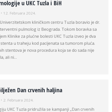
mologije u UKC Tuzla i BiH
12. Februara 2024.
 Univerzitetskom kliničkom centru Tuzla boravio je dr.
 interventni pulmolog iz Beograda. Tokom boravka sa
em Klinike za plućne bolesti UKC Tuzla izveo je dva
 stenta u traheju kod pacijenata sa tumorom pluća.
nih stentova je nova procedura koja se do sada nije
a, ali ni…
ilježen Dan crvenih haljina
2. Februara 2024.
giju UKC Tuzla pridružila se kampanji „Dan crvenih