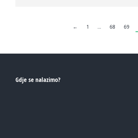
←
1
…
68
69
Gdje se nalazimo?