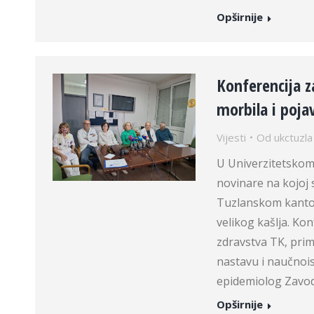
Opširnije
Konferencija 
morbila i poja
Vijesti
Od
ukctuzla
U Univerzitetskom
novinare na kojoj 
Tuzlanskom kanto
velikog kašlja. Kon
zdravstva TK, prim
nastavu i naučnois
epidemiolog Zavo
Opširnije