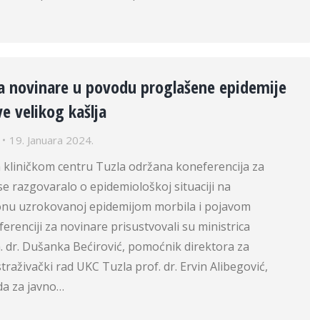
za novinare u povodu proglašene epidemije
ve velikog kašlja
19. Januara 2024.
 kliničkom centru Tuzla održana koneferencija za
se razgovaralo o epidemiološkoj situaciji na
nu uzrokovanoj epidemijom morbila i pojavom
ferenciji za novinare prisustvovali su ministrica
. dr. Dušanka Bećirović, pomoćnik direktora za
traživački rad UKC Tuzla prof. dr. Ervin Alibegović,
da za javno…