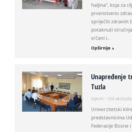
haljina“, koja za c
prvenstveno zdravlj
spriječiti zdravim
potaknuti stručnj
srčani i…
Opširnije
Unapređenje tr
Tuzla
Vijesti
Od
ukctuzla
Univerzitetski kli
predstavnicima Udr
Federacije Bosne i