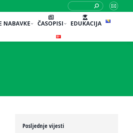
Search:
Mail
page
E NABAVKE
ČASOPISI
EDUKACIJA
opens
in
new
window
Posljednje vijesti