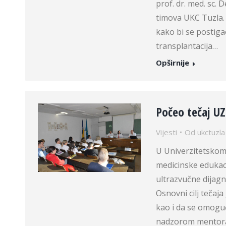
prof. dr. med. sc.
timova UKC Tuzla.
kako bi se postiga
transplantacija…
Opširnije
Počeo tečaj UZ
Vijesti
Od
ukctuzla
U Univerzitetskom
medicinske edukaci
ultrazvučne dijagn
Osnovni cilj tečaja
kao i da se omoguć
nadzorom mentora