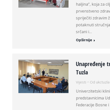
haljina“, koja za c
prvenstveno zdravlj
spriječiti zdravim
potaknuti stručnj
srčani i…
Opširnije
Unapređenje tr
Tuzla
Vijesti
Od
ukctuzla
Univerzitetski kli
predstavnicima Udr
Federacije Bosne i