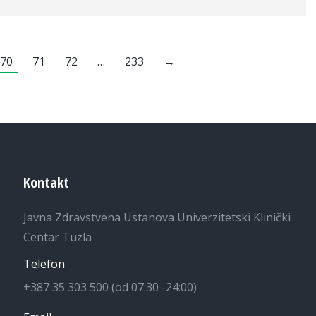
70
71
72
…
233
→
Kontakt
Javna Zdravstvena Ustanova Univerzitetski Klinički
Centar Tuzla
Telefon
+387 35 303 500 (od 07:30 -24:00)