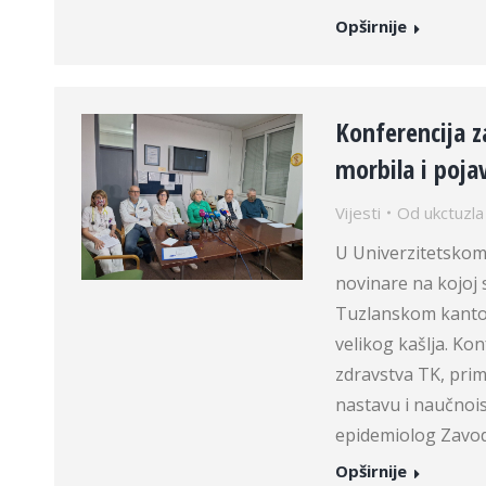
Opširnije
Konferencija 
morbila i poja
Vijesti
Od
ukctuzla
U Univerzitetskom
novinare na kojoj 
Tuzlanskom kanto
velikog kašlja. Kon
zdravstva TK, prim
nastavu i naučnois
epidemiolog Zavo
Opširnije