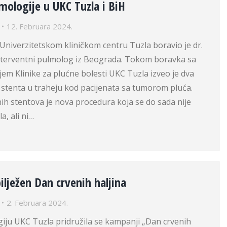
mologije u UKC Tuzla i BiH
12. Februara 2024.
 Univerzitetskom kliničkom centru Tuzla boravio je dr.
 interventni pulmolog iz Beograda. Tokom boravka sa
em Klinike za plućne bolesti UKC Tuzla izveo je dva
 stenta u traheju kod pacijenata sa tumorom pluća.
nih stentova je nova procedura koja se do sada nije
a, ali ni…
ilježen Dan crvenih haljina
2. Februara 2024.
giju UKC Tuzla pridružila se kampanji „Dan crvenih