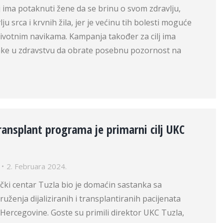
ilj ima potaknuti žene da se brinu o svom zdravlju,
u srca i krvnih žila, jer je većinu tih bolesti moguće
 životnim navikama. Kampanja također za cilj ima
ake u zdravstvu da obrate posebnu pozornost na
ansplant programa je primarni cilj UKC
2. Februara 2024.
nički centar Tuzla bio je domaćin sastanka sa
uženja dijaliziranih i transplantiranih pacijenata
 Hercegovine. Goste su primili direktor UKC Tuzla,