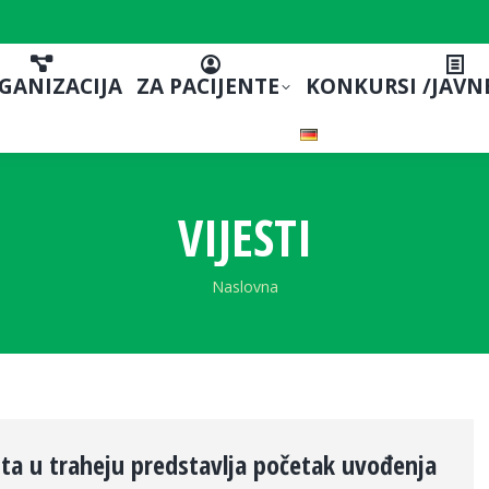
GANIZACIJA
ZA PACIJENTE
KONKURSI /JAVN
VIJESTI
You are here:
Naslovna
nta u traheju predstavlja početak uvođenja