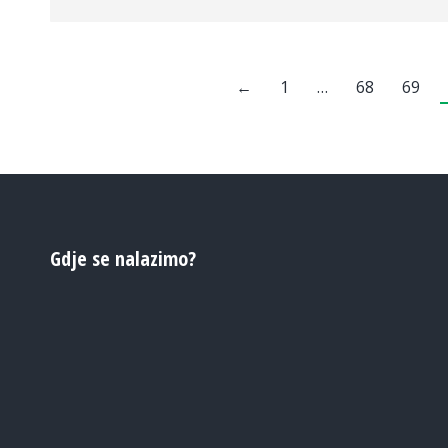
←
1
…
68
69
Gdje se nalazimo?