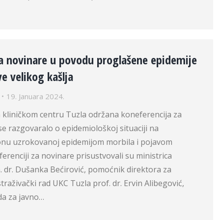
za novinare u povodu proglašene epidemije
ve velikog kašlja
19. Januara 2024.
 kliničkom centru Tuzla održana koneferencija za
se razgovaralo o epidemiološkoj situaciji na
nu uzrokovanoj epidemijom morbila i pojavom
ferenciji za novinare prisustvovali su ministrica
. dr. Dušanka Bećirović, pomoćnik direktora za
traživački rad UKC Tuzla prof. dr. Ervin Alibegović,
da za javno…