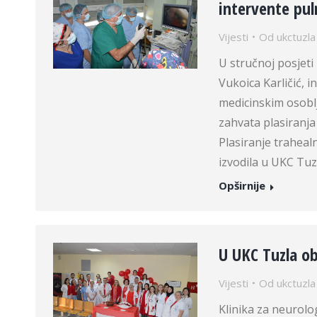
intervente pul
Vijesti
Od
ukctuzla
U stručnoj posjeti
Vukoica Karličić,
medicinskim osoblj
zahvata plasiranja
Plasiranje traheal
izvodila u UKC Tuzl
Opširnije
U UKC Tuzla ob
Vijesti
Od
ukctuzla
Klinika za neurolo