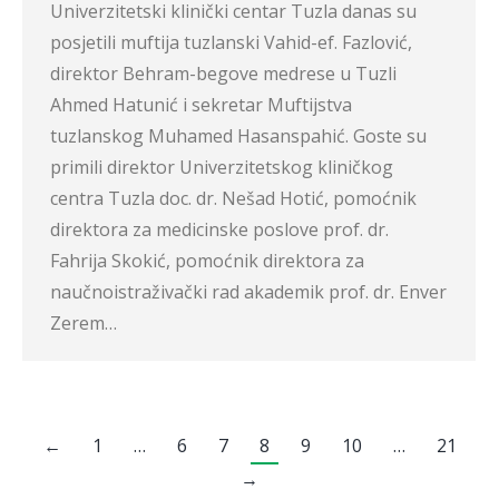
Univerzitetski klinički centar Tuzla danas su
posjetili muftija tuzlanski Vahid-ef. Fazlović,
direktor Behram-begove medrese u Tuzli
Ahmed Hatunić i sekretar Muftijstva
tuzlanskog Muhamed Hasanspahić. Goste su
primili direktor Univerzitetskog kliničkog
centra Tuzla doc. dr. Nešad Hotić, pomoćnik
direktora za medicinske poslove prof. dr.
Fahrija Skokić, pomoćnik direktora za
naučnoistraživački rad akademik prof. dr. Enver
Zerem…
←
1
…
6
7
8
9
10
…
21
→