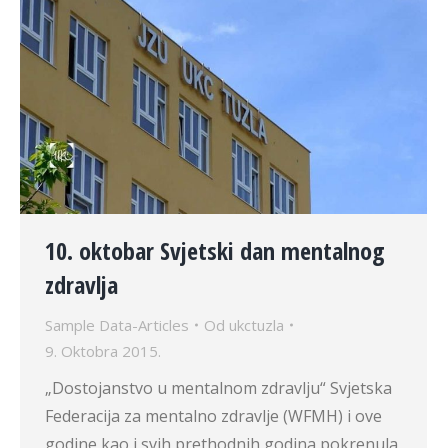
10. oktobar Svjetski dan mentalnog
zdravlja
Sample Data-Articles
Od
ukctuzla
9. Oktobra 2015.
„Dostojanstvo u mentalnom zdravlju“ Svjetska
Federacija za mentalno zdravlje (WFMH) i ove
godine kao i svih prethodnih godina pokrenula