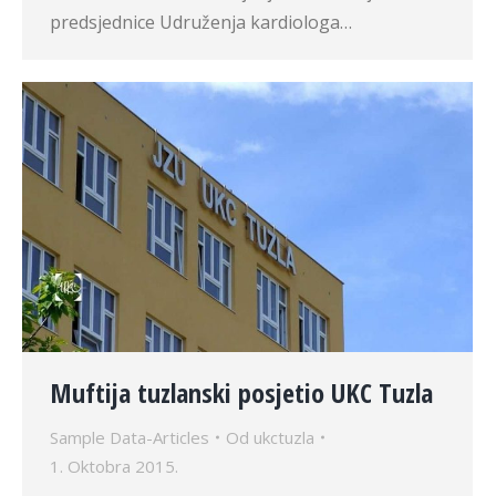
predsjednice Udruženja kardiologa…
Muftija tuzlanski posjetio UKC Tuzla
Sample Data-Articles
Od
ukctuzla
1. Oktobra 2015.