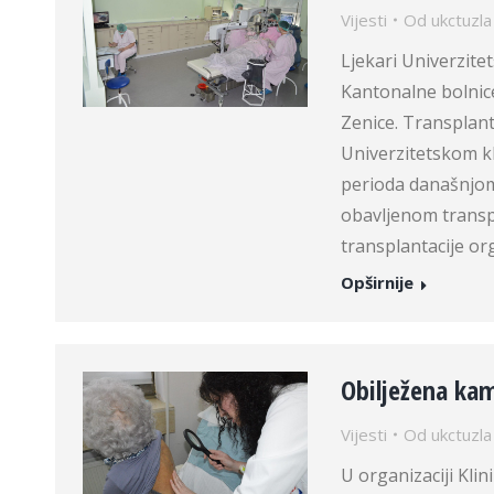
Vijesti
Od
ukctuzla
Ljekari Univerzite
Kantonalne bolnice
Zenice. Transplant
Univerzitetskom k
perioda današnjo
obavljenom transpl
transplantacije o
Opširnije
Obilježena ka
Vijesti
Od
ukctuzla
U organizaciji Kli