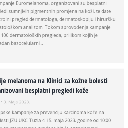
ampanje Euromelanoma, organizovani su besplatni
ledi sumnjivih pigmentnih promjena na koži, te date
rolni pregled dermatologa, dermatoskopiju i hiruršku
histološkom analizom. Tokom sprovođenja kampanje
 100 dermatoloških pregleda, prilikom kojih je
jedan bazocelularni…
cije melanoma na Klinici za kožne bolesti
nizovani besplatni pregledi kože
3. Maja 2023.
pske kampanje za prevenciju karcinoma kože na
lesti JZU UKC Tuzla 4. i 5. maja 2023. godine od 10:00