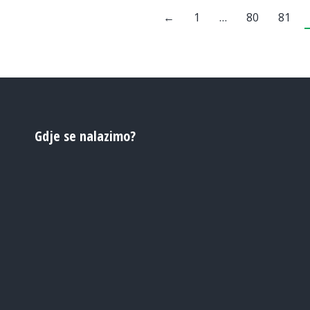
←
1
…
80
81
Gdje se nalazimo?