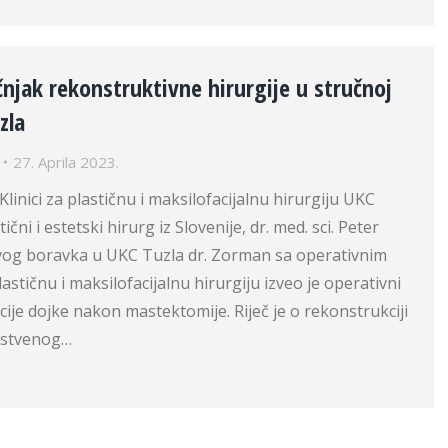
čnjak rekonstruktivne hirurgije u stručnoj
zla
27. Aprila 2023.
Klinici za plastičnu i maksilofacijalnu hirurgiju UKC
čni i estetski hirurg iz Slovenije, dr. med. sci. Peter
og boravka u UKC Tuzla dr. Zorman sa operativnim
astičnu i maksilofacijalnu hirurgiju izveo je operativni
ije dojke nakon mastektomije. Riječ je o rekonstrukciji
pstvenog…