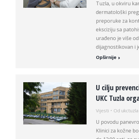
Tuzla, u okviru k
dermatološki preg
preporuke za kont
eksciziju sa pato
urađeno je više od
dijagnostikovan i 
Opširnije
U cilju preven
UKC Tuzla orga
Vijesti
Od
ukctuzla
U povodu panevro
Klinici za kožne bo