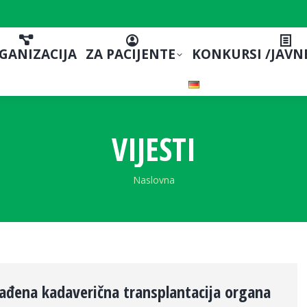
GANIZACIJA
ZA PACIJENTE
KONKURSI /JAVN
VIJESTI
You are here:
Naslovna
ađena kadaverična transplantacija organa