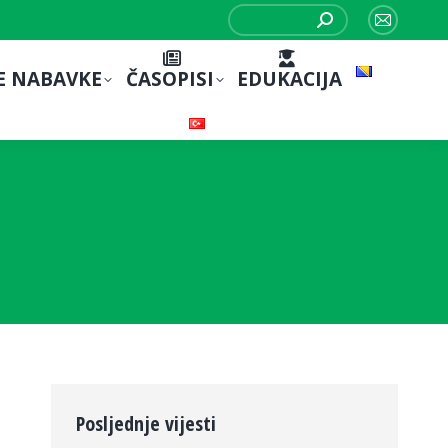
Search:
Mail
page
E NABAVKE
ČASOPISI
EDUKACIJA
opens
in
new
window
Posljednje vijesti