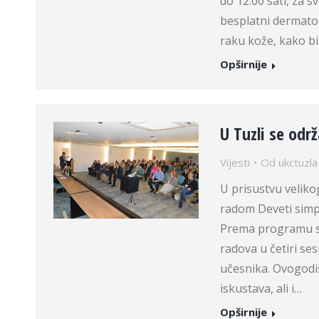
do 12:00 sati, za 
besplatni dermatolo
raku kože, kako bi 
Opširnije
U Tuzli se odr
Vijesti
Od
ukctuzla
U prisustvu veliko
radom Deveti simp
Prema programu si
radova u četiri ses
učesnika. Ovogodišn
iskustava, ali i…
Opširnije