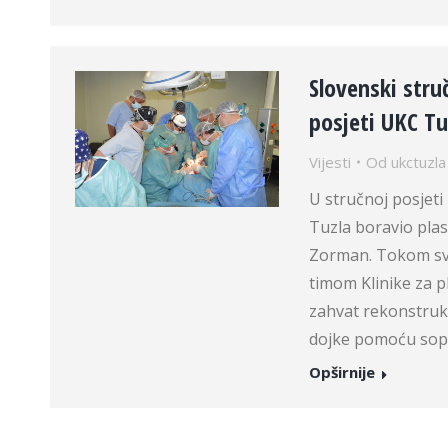
Slovenski stru
posjeti UKC Tu
Vijesti
Od
ukctuzla
U stručnoj posjeti 
Tuzla boravio plasti
Zorman. Tokom sv
timom Klinike za pl
zahvat rekonstrukc
dojke pomoću so
Opširnije