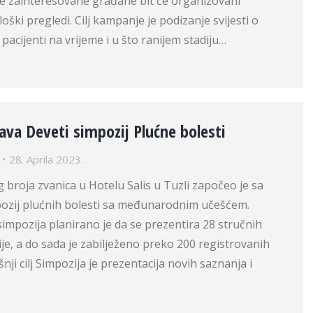
sve zainteresovane građane bit će organizovani
ški pregledi. Cilj kampanje je podizanje svijesti o
pacijenti na vrijeme i u što ranijem stadiju…
žava Deveti simpozij Plućne bolesti
28. Aprila 2023.
g broja zvanica u Hotelu Salis u Tuzli započeo je sa
ozij plućnih bolesti sa međunarodnim učešćem.
mpozija planirano je da se prezentira 28 stručnih
ije, a do sada je zabilježeno preko 200 registrovanih
ji cilj Simpozija je prezentacija novih saznanja i