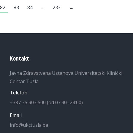
82
83
84
…
233
→
Kontakt
Javna Zdravstvena Ustanova Univerzitetski Klinički
Centar Tuzla
Telefon
+387 35 303 500 (od 07:30 -24:00)
Email
info@ukctuzla.ba