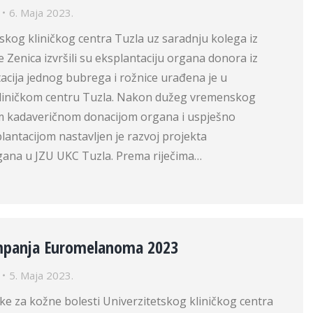
6. Maja 2023.
tskog kliničkog centra Tuzla uz saradnju kolega iz
 Zenica izvršili su eksplantaciju organa donora iz
acija jednog bubrega i rožnice urađena je u
liničkom centru Tuzla. Nakon dužeg vremenskog
m kadaveričnom donacijom organa i uspješno
antacijom nastavljen je razvoj projekta
rgana u JZU UKC Tuzla. Prema riječima…
mpanja Euromelanoma 2023
5. Maja 2023.
nike za kožne bolesti Univerzitetskog kliničkog centra