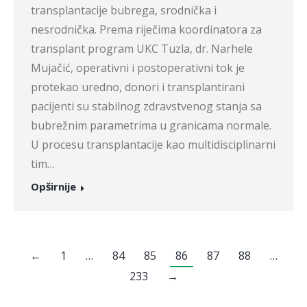
transplantacije bubrega, srodnička i
nesrodnička. Prema riječima koordinatora za
transplant program UKC Tuzla, dr. Narhele
Mujačić, operativni i postoperativni tok je
protekao uredno, donori i transplantirani
pacijenti su stabilnog zdravstvenog stanja sa
bubrežnim parametrima u granicama normale.
U procesu transplantacije kao multidisciplinarni
tim…
Opširnije
←
1
…
84
85
86
87
88
…
233
→