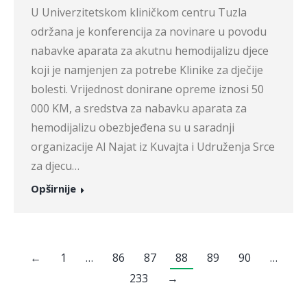
U Univerzitetskom kliničkom centru Tuzla
održana je konferencija za novinare u povodu
nabavke aparata za akutnu hemodijalizu djece
koji je namjenjen za potrebe Klinike za dječije
bolesti. Vrijednost donirane opreme iznosi 50
000 KM, a sredstva za nabavku aparata za
hemodijalizu obezbjeđena su u saradnji
organizacije Al Najat iz Kuvajta i Udruženja Srce
za djecu…
Opširnije
←
1
…
86
87
88
89
90
…
233
→