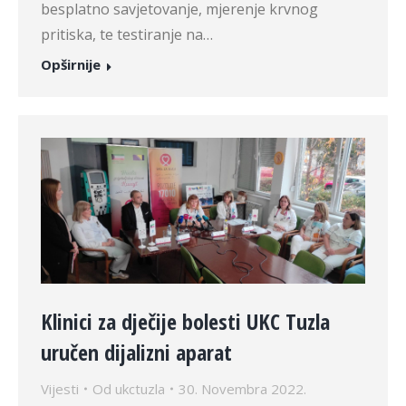
besplatno savjetovanje, mjerenje krvnog
pritiska, te testiranje na…
Opširnije
Klinici za dječije bolesti UKC Tuzla
uručen dijalizni aparat
Vijesti
Od
ukctuzla
30. Novembra 2022.