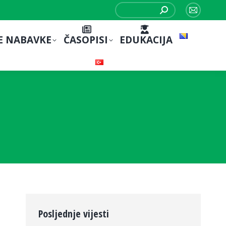
Search:
Mail
page
E NABAVKE
ČASOPISI
EDUKACIJA
opens
in
new
window
Posljednje vijesti