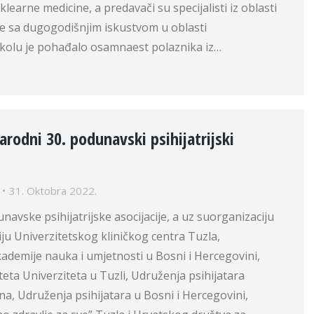
nuklearne medicine, a predavači su specijalisti iz oblasti
e sa dugogodišnjim iskustvom u oblasti
 Školu je pohađalo osamnaest polaznika iz…
odni 30. podunavski psihijatrijski
31. Oktobra 2022.
navske psihijatrijske asocijacije, a uz suorganizaciju
riju Univerzitetskog kliničkog centra Tuzla,
ademije nauka i umjetnosti u Bosni i Hercegovini,
eta Univerziteta u Tuzli, Udruženja psihijatara
a, Udruženja psihijatara u Bosni i Hercegovini,