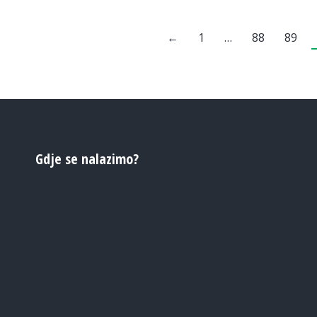
←
1
…
88
89
Gdje se nalazimo?