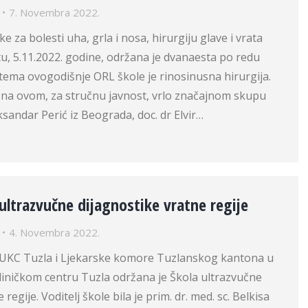
7. Novembra 2022.
ike za bolesti uha, grla i nosa, hirurgiju glave i vrata
u, 5.11.2022. godine, održana je dvanaesta po redu
tema ovogodišnje ORL škole je rinosinusna hirurgija.
 na ovom, za stručnu javnost, vrlo značajnom skupu
leksandar Perić iz Beograda, doc. dr Elvir…
ultrazvučne dijagnostike vratne regije
4. Novembra 2022.
U UKC Tuzla i Ljekarske komore Tuzlanskog kantona u
liničkom centru Tuzla održana je Škola ultrazvučne
regije. Voditelj škole bila je prim. dr. med. sc. Belkisa