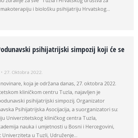
o zdravlje za sve” Tuzla i Hrvatskog društva za
makoterapiju i biološku psihijatriju Hrvatskog…
odunavski psihijatrijski simpozij koji će se
27. Oktobra 2022.
 novinare, koja je održana danas, 27. oktobra 2022.
tetskom kliničkom centru Tuzla, najavljen je
dunavski psihijatrijski simpozij. Organizator
vska Psihijatrijska Asocijacija, a suorganizatori su:
riju Univerzitetskog kliničkog centra Tuzla,
ademija nauka i umjetnosti u Bosni i Hercegovini,
t Univerziteta u Tuzli, Udruženje…