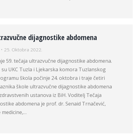
ltrazvučne dijagnostike abdomena
25. Oktobra 2022.
je 59. tečaja ultrazvučne dijagnostike abdomena.
e su UKC Tuzla i Ljekarska komora Tuzlanskog
gramu škola počinje 24. oktobra i traje četiri
laznika škole ultrazvučne dijagnostike abdomena
h zdravstvenih ustanova iz BiH. Voditelj Tečaja
ostike abdomena je prof. dr. Senaid Trnačević,
e medicine,…