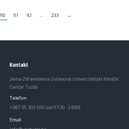
90
91
92
…
233
→
Kontakt
Javna Zdravstvena Ustanova Univerzitetski Klinički
Centar Tuzla
Telefon
+387 35 303 500 (od 07:30 -24:00)
Email