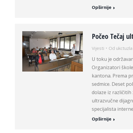
Opširnije
Počeo Tečaj u
Vijesti
Od
ukctuzla
U toku je održavan
Organizatori škol
kantona. Prema pro
sedmice. Deset po
dolaze iz različiti
ultrazvučne dijagn
specijalista intern
Opširnije