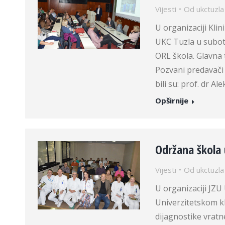
Vijesti
Od
ukctuzla
U organizaciji Klin
UKC Tuzla u subot
ORL škola. Glavna 
Pozvani predavači
bili su: prof. dr A
Opširnije
Održana škola 
Vijesti
Od
ukctuzla
U organizaciji JZ
Univerzitetskom k
dijagnostike vratne 