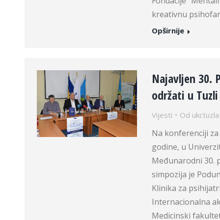
Fondacije “Mentaln
kreativnu psihofar
Opširnije
Najavljen 30. P
održati u Tuzli
Vijesti
Od
ukctuzla
Na konferenciji za
godine, u Univerzi
Međunarodni 30. po
simpozija je Poduna
Klinika za psihijat
Internacionalna ak
Medicinski fakulte