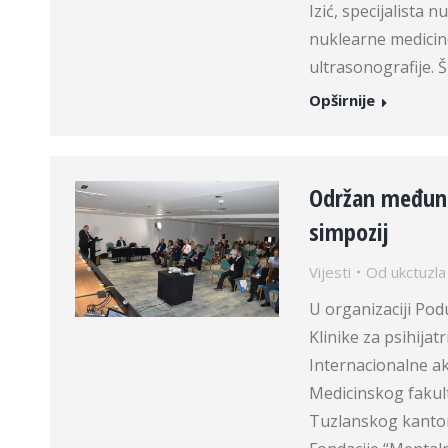
Izić, specijalista 
nuklearne medicin
ultrasonografije.
Opširnije
Održan međunar
simpozij
Vijesti
Od
ukctuzla
U organizaciji Podu
Klinike za psihijat
Internacionalne ak
Medicinskog fakult
Tuzlanskog kanton