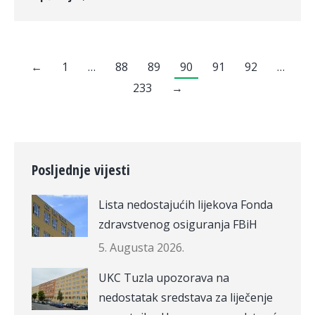
←
1
…
88
89
90
91
92
…
233
→
Posljednje vijesti
Lista nedostajućih lijekova Fonda
zdravstvenog osiguranja FBiH
5. Augusta 2026.
UKC Tuzla upozorava na
nedostatak sredstava za liječenje