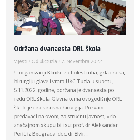
Održana dvanaesta ORL škola
Vijesti
Od
ukctuzla
7. Novembra 2022.
U organizaciji Klinike za bolesti uha, grla i nosa,
hirurgiju glave i vrata UKC Tuzla u subotu,
5.11.2022. godine, održana je dvanaesta po
redu ORL škola. Glavna tema ovogodišnje ORL
škole je rinosinusna hirurgija. Pozvani
predavači na ovom, za stručnu javnost, vrlo
značajnom skupu bili su: prof. dr Aleksandar
Perić iz Beograda, doc. dr Elvir…