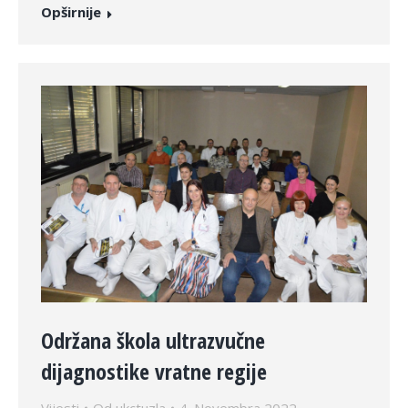
Opširnije
Održana škola ultrazvučne
dijagnostike vratne regije
Vijesti
Od
ukctuzla
4. Novembra 2022.