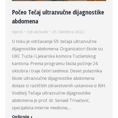
Počeo Tečaj ultrazvučne dijagnostike
abdomena
Vijesti
Od
ukctuzla
25. Oktobra 2022.
U toku je održavanje 59. tečaja ultrazvučne
dijagnostike abdomena. Organizatori škole su
UKC Tuzla i Ljekarska komora Tuzlanskog
kantona. Prema programu škola počinje 24.
oktobra i traje četiri sedmice. Deset polaznika
škole ultrazvučne dijagnostike abdomena
dolaze iz različitih zdravstvenih ustanova iz BiH.
Voditelj Tečaja ultrazvučne dijagnostike
abdomena je prof. dr. Senaid Trnačević,
specijalista interne medicine,…
Opširnije