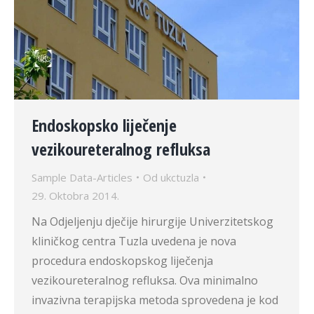
Endoskopsko liječenje
vezikoureteralnog refluksa
Sample Data-Articles
Od
ukctuzla
29. Oktobra 2014.
Na Odjeljenju dječije hirurgije Univerzitetskog
kliničkog centra Tuzla uvedena je nova
procedura endoskopskog liječenja
vezikoureteralnog refluksa. Ova minimalno
invazivna terapijska metoda sprovedena je kod