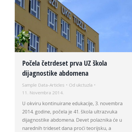
Počela četrdeset prva UZ škola
dijagnostike abdomena
Sample Data-Articles
Od
ukctuzla
11. Novembra 2014.
U okviru kontinuirane edukacije, 3. novembra
2014. godine, počela je 41. škola ultrazvuka
dijagnostike abdomena. Devet polaznika će u
narednih trideset dana proći teorijsku, a