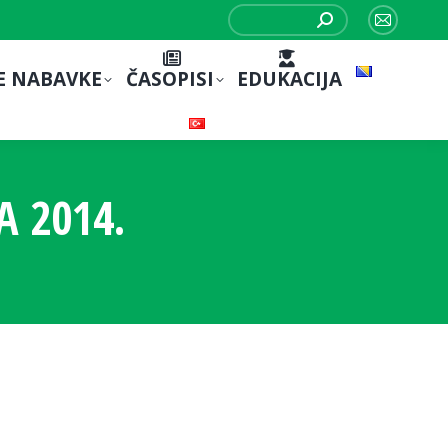
Search:
Mail
page
E NABAVKE
ČASOPISI
EDUKACIJA
opens
in
new
window
 2014.