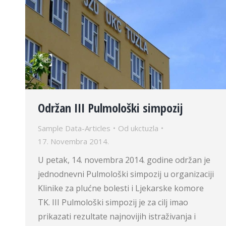
Održan III Pulmološki simpozij
Sample Data-Articles
Od
ukctuzla
17. Novembra 2014.
U petak, 14. novembra 2014. godine održan je
jednodnevni Pulmološki simpozij u organizaciji
Klinike za plućne bolesti i Ljekarske komore
TK. III Pulmološki simpozij je za cilj imao
prikazati rezultate najnovijih istraživanja i