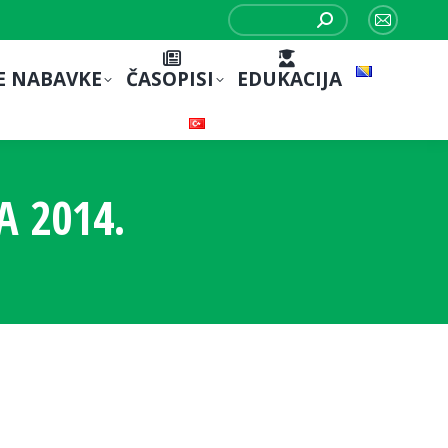
Search:
Mail
page
E NABAVKE
ČASOPISI
EDUKACIJA
opens
in
new
window
 2014.