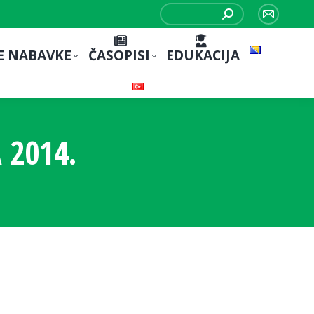
Search:
Mail
page
E NABAVKE
ČASOPISI
EDUKACIJA
opens
in
new
window
 2014.