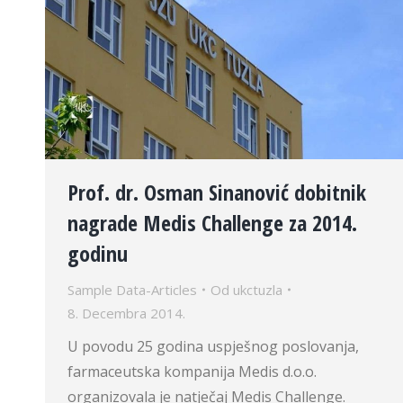
Prof. dr. Osman Sinanović dobitnik
nagrade Medis Challenge za 2014.
godinu
Sample Data-Articles
Od
ukctuzla
8. Decembra 2014.
U povodu 25 godina uspješnog poslovanja,
farmaceutska kompanija Medis d.o.o.
organizovala je natječaj Medis Challenge.