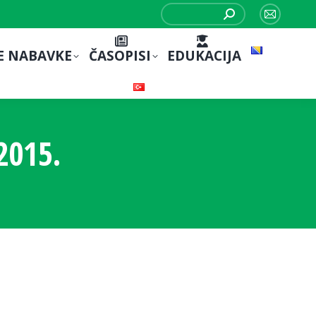
Search:
Mail
page
E NABAVKE
ČASOPISI
EDUKACIJA
opens
in
new
window
2015.