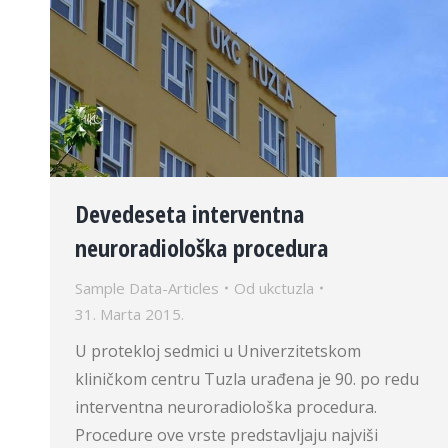
Devedeseta interventna
neuroradiološka procedura
Sample Data-Articles
Od
ukctuzla
31. Marta 2015.
U protekloj sedmici u Univerzitetskom
kliničkom centru Tuzla urađena je 90. po redu
interventna neuroradiološka procedura.
Procedure ove vrste predstavljaju najviši