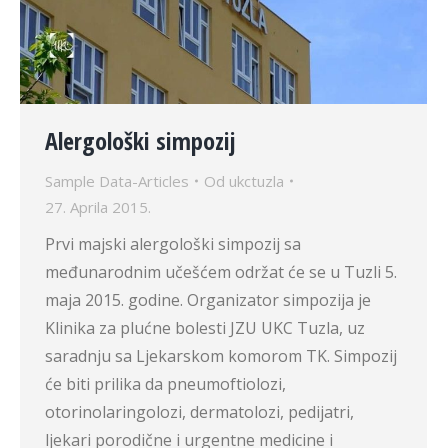
Alergološki simpozij
Sample Data-Articles
Od
ukctuzla
27. Aprila 2015.
Prvi majski alergološki simpozij sa
međunarodnim učešćem održat će se u Tuzli 5.
maja 2015. godine. Organizator simpozija je
Klinika za plućne bolesti JZU UKC Tuzla, uz
saradnju sa Ljekarskom komorom TK. Simpozij
će biti prilika da pneumoftiolozi,
otorinolaringolozi, dermatolozi, pedijatri,
ljekari porodične i urgentne medicine i