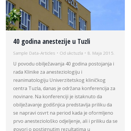
40 godina anestezije u Tuzli
Sample Data-Articles
Od
ukctuzla
8. Maja 2015.
U povodu obilježavanja 40 godina postojanja i
rada Klinike za anesteziologiju i
reanimatologiju Univerzitetskog kliničkog
centra Tuzla, danas je održana konferencija za
novinare. Na konferenciji je istaknuto da
obilježavanje godišnjica predstavlja priliku da
se napravi osvrt na period kada je oformljeno
prvo anesteziološko odjeljenje, ali i priliku da se
govori o postignutim rezultatima u