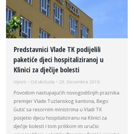
Predstavnici Vlade TK podijelili
paketiće djeci hospitaliziranoj u
Klinici za dječije bolesti
Vijesti
Od
ukctuzla
29. Decembra 2016.
Povodom nastupajućih novogodišnjih praznika
premijer Vlade Tuzlanskog kantona, Bego
Gutić sa resornim ministrima u Vladi TK
posjetio djecu hospitaliziranu na Klinici za
dječije bolesti i tom prilikom im uručio