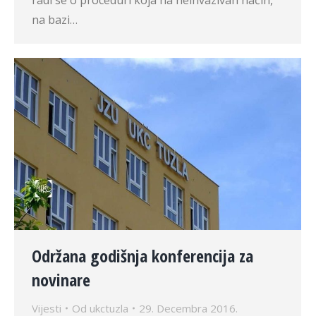
radi se o proceduri koja na neinvazivan način,
na bazi…
Održana godišnja konferencija za
novinare
Vijesti
Od
ukctuzla
29. Decembra 2016.