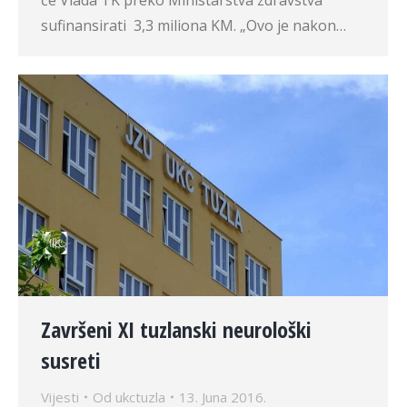
će Vlada TK preko Ministarstva zdravstva
sufinansirati 3,3 miliona KM. „Ovo je nakon…
Završeni XI tuzlanski neurološki
susreti
Vijesti
Od
ukctuzla
13. Juna 2016.