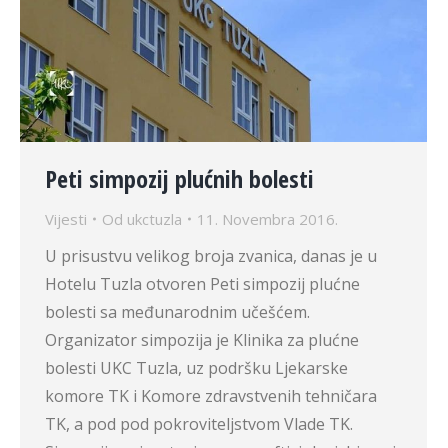
Peti simpozij plućnih bolesti
Vijesti
Od
ukctuzla
11. Novembra 2016.
U prisustvu velikog broja zvanica, danas je u
Hotelu Tuzla otvoren Peti simpozij plućne
bolesti sa međunarodnim učešćem.
Organizator simpozija je Klinika za plućne
bolesti UKC Tuzla, uz podršku Ljekarske
komore TK i Komore zdravstvenih tehničara
TK, a pod pod pokroviteljstvom Vlade TK.