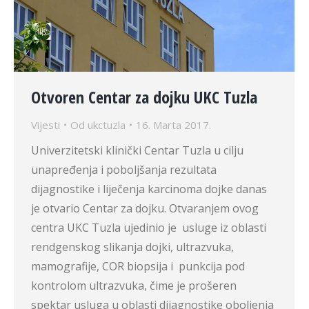
Otvoren Centar za dojku UKC Tuzla
Vijesti
Od
ukctuzla
16. Marta 2017.
Univerzitetski klinički Centar Tuzla u cilju
unapređenja i poboljšanja rezultata
dijagnostike i liječenja karcinoma dojke danas
je otvario Centar za dojku. Otvaranjem ovog
centra UKC Tuzla ujedinio je usluge iz oblasti
rendgenskog slikanja dojki, ultrazvuka,
mamografije, COR biopsija i punkcija pod
kontrolom ultrazvuka, čime je prošeren
spektar usluga u oblasti dijagnostike oboljenja