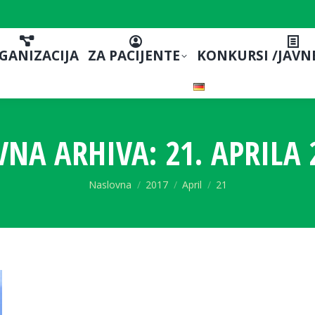
GANIZACIJA
ZA PACIJENTE
KONKURSI /JAVN
VNA ARHIVA:
21. APRILA 
You are here:
Naslovna
2017
April
21