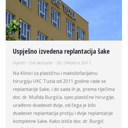
Uspješno izvedena replantacija šake
Vijesti
Od
ukctuzla
20. Oktobra 2017.
Na Klinici za plastičnu i maksilofacijalnu
hirurgiju UKC Tuzla od 2011 godine rade se
replantacije šake, i do sada ih je, prema riječima
doc. dr. Mufida Burgića, spec.plastične hirurgije,
urađeno dvadeset dvije, od čega je bilo
dvadeset replantacija prstiju i dvije replantacije
kompletne šake. Kako ističe doc. dr. Burgić