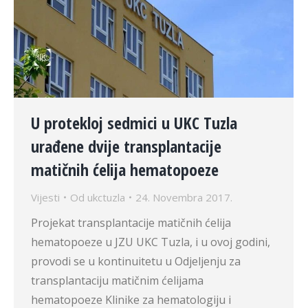
U protekloj sedmici u UKC Tuzla
urađene dvije transplantacije
matičnih ćelija hematopoeze
Vijesti
Od
ukctuzla
24. Novembra 2017.
Projekat transplantacije matičnih ćelija
hematopoeze u JZU UKC Tuzla, i u ovoj godini,
provodi se u kontinuitetu u Odjeljenju za
transplantaciju matičnim ćelijama
hematopoeze Klinike za hematologiju i