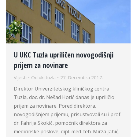
U UKC Tuzla upriličen novogodišnji
prijem za novinare
Vijesti
Od
ukctuzla
27. Decembra 2017.
Direktor Univerzitetskog kliničkog centra
Tuzla, doc. dr. Nešad Hotić danas je upriličio
prijem za novinare. Pored direktora,
novogodišnjem prijemu, prisustvovali su i prof.
dr. Fahrija Skokić, pomoćnik direktora za
medicinske poslove, dipl. med. teh. Mirza Jahić,