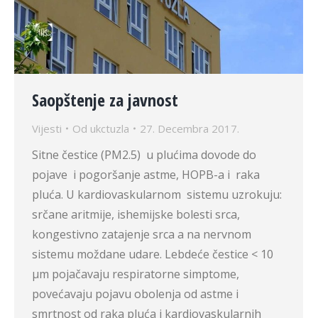
Saopštenje za javnost
Vijesti
Od
ukctuzla
27. Decembra 2017.
Sitne čestice (PM2.5) u plućima dovode do
pojave i pogoršanje astme, HOPB-a i raka
pluća. U kardiovaskularnom sistemu uzrokuju:
srčane aritmije, ishemijske bolesti srca,
kongestivno zatajenje srca a na nervnom
sistemu moždane udare. Lebdeće čestice < 10
μm pojačavaju respiratorne simptome,
povećavaju pojavu obolenja od astme i
smrtnost od raka pluća i kardiovaskularnih