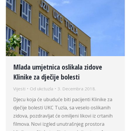
Mlada umjetnica oslikala zidove
Klinike za dječije bolesti
Vijesti
Od
ukctuzla
3. Decembra 2018.
Djecu koja će ubuduće biti pacijenti Klinike za
dječije bolesti UKC Tuzla, sa veselo oslikanih
zidova, pozdravljat će omiljeni likovi iz crtanih
filmova. Novi izgled unutrašnjeg prostora