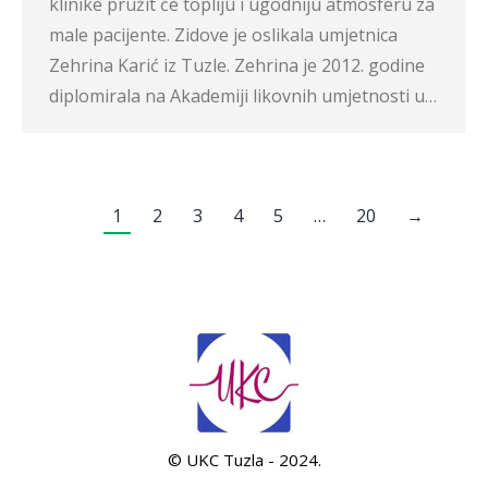
klinike pružit će topliju i ugodniju atmosferu za
male pacijente. Zidove je oslikala umjetnica
Zehrina Karić iz Tuzle. Zehrina je 2012. godine
diplomirala na Akademiji likovnih umjetnosti u…
1
2
3
4
5
…
20
→
© UKC Tuzla - 2024.