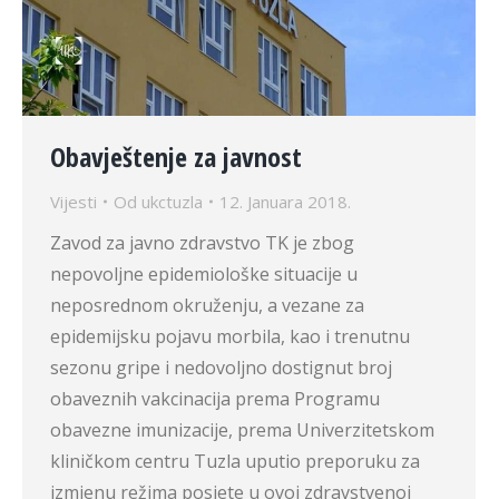
Obavještenje za javnost
Vijesti
Od
ukctuzla
12. Januara 2018.
Zavod za javno zdravstvo TK je zbog
nepovoljne epidemiološke situacije u
neposrednom okruženju, a vezane za
epidemijsku pojavu morbila, kao i trenutnu
sezonu gripe i nedovoljno dostignut broj
obaveznih vakcinacija prema Programu
obavezne imunizacije, prema Univerzitetskom
kliničkom centru Tuzla uputio preporuku za
izmjenu režima posjete u ovoj zdravstvenoj