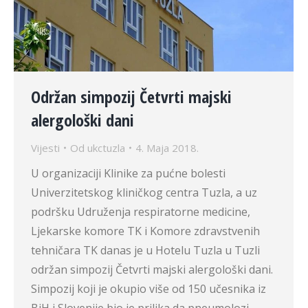
Održan simpozij Četvrti majski
alergološki dani
Vijesti
Od
ukctuzla
4. Maja 2018.
U organizaciji Klinike za pućne bolesti
Univerzitetskog kliničkog centra Tuzla, a uz
podršku Udruženja respiratorne medicine,
Ljekarske komore TK i Komore zdravstvenih
tehničara TK danas je u Hotelu Tuzla u Tuzli
održan simpozij Četvrti majski alergološki dani.
Simpozij koji je okupio više od 150 učesnika iz