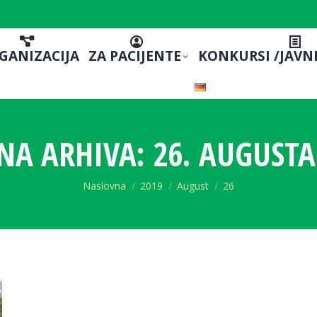
GANIZACIJA
ZA PACIJENTE
KONKURSI /JAVN
NA ARHIVA:
26. AUGUSTA
You are here:
Naslovna
2019
August
26