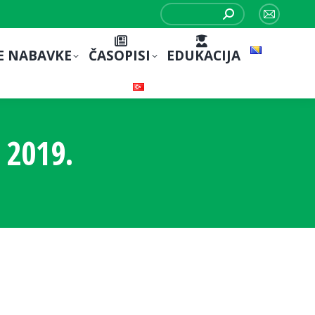
Search:
Mail
page
E NABAVKE
ČASOPISI
EDUKACIJA
opens
in
new
window
 2019.