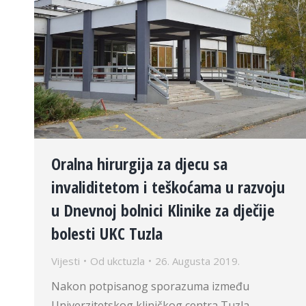
Oralna hirurgija za djecu sa
invaliditetom i teškoćama u razvoju
u Dnevnoj bolnici Klinike za dječije
bolesti UKC Tuzla
Vijesti
Od
ukctuzla
26. Augusta 2019.
Nakon potpisanog sporazuma između
Univerzitetskog kliničkog centra Tuzla,