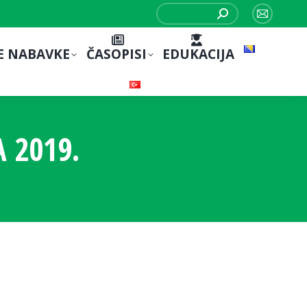
Search:
Mail
page
E NABAVKE
ČASOPISI
EDUKACIJA
opens
in
new
window
 2019.