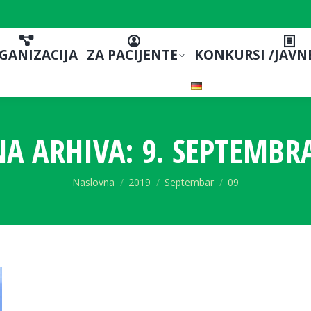
GANIZACIJA
ZA PACIJENTE
KONKURSI /JAVN
A ARHIVA:
9. SEPTEMBRA
You are here:
Naslovna
2019
Septembar
09