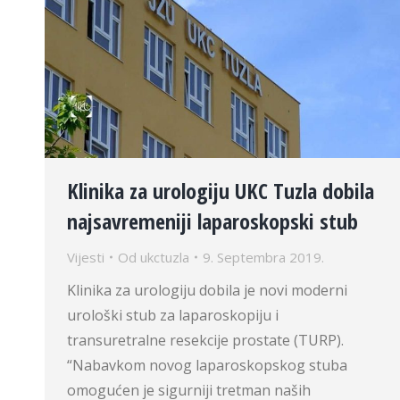
Klinika za urologiju UKC Tuzla dobila
najsavremeniji laparoskopski stub
Vijesti
Od
ukctuzla
9. Septembra 2019.
Klinika za urologiju dobila je novi moderni
urološki stub za laparoskopiju i
transuretralne resekcije prostate (TURP).
“Nabavkom novog laparoskopskog stuba
omogućen je sigurniji tretman naših