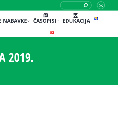
Search:
Mail
page
E NABAVKE
ČASOPISI
EDUKACIJA
opens
in
new
window
A 2019.