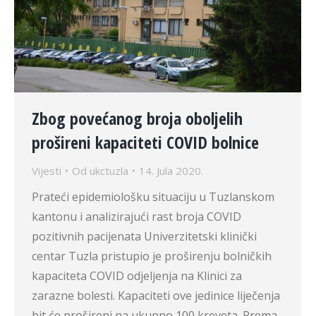
Zbog povećanog broja oboljelih
prošireni kapaciteti COVID bolnice
Vijesti
Od
ukctuzla
14. Jula 2020.
Prateći epidemiološku situaciju u Tuzlanskom
kantonu i analizirajući rast broja COVID
pozitivnih pacijenata Univerzitetski klinički
centar Tuzla pristupio je proširenju bolničkih
kapaciteta COVID odjeljenja na Klinici za
zarazne bolesti. Kapaciteti ove jedinice liječenja
bit će prošireni na ukupno 100 kreveta. Prema