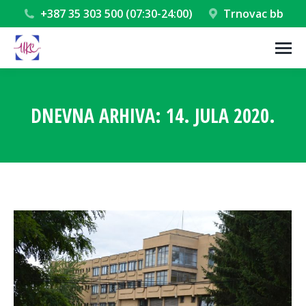
+387 35 303 500 (07:30-24:00)
Trnovac bb
DNEVNA ARHIVA:
14. JULA 2020.
You are here: