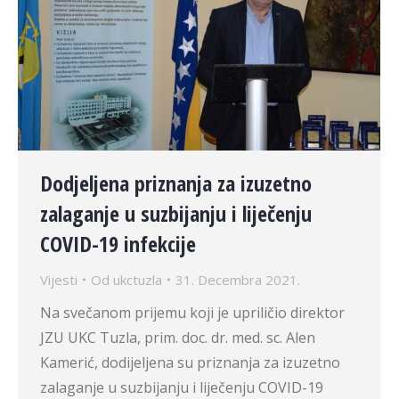
Dodjeljena priznanja za izuzetno
zalaganje u suzbijanju i liječenju
COVID-19 infekcije
Vijesti
Od
ukctuzla
31. Decembra 2021.
Na svečanom prijemu koji je upriličio direktor
JZU UKC Tuzla, prim. doc. dr. med. sc. Alen
Kamerić, dodijeljena su priznanja za izuzetno
zalaganje u suzbijanju i liječenju COVID-19