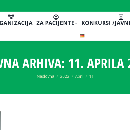
GANIZACIJA
ZA PACIJENTE
KONKURSI /JAVN
VNA ARHIVA:
11. APRILA 
You are here:
Naslovna
2022
April
11