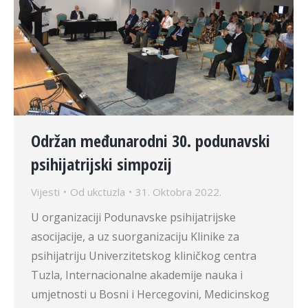
Održan međunarodni 30. podunavski
psihijatrijski simpozij
Vijesti
Od
ukctuzla
31. Oktobra 2022.
U organizaciji Podunavske psihijatrijske
asocijacije, a uz suorganizaciju Klinike za
psihijatriju Univerzitetskog kliničkog centra
Tuzla, Internacionalne akademije nauka i
umjetnosti u Bosni i Hercegovini, Medicinskog