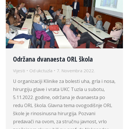
Održana dvanaesta ORL škola
Vijesti
Od
ukctuzla
7. Novembra 2022.
U organizaciji Klinike za bolesti uha, grla i nosa,
hirurgiju glave i vrata UKC Tuzla u subotu,
5.11.2022. godine, održana je dvanaesta po
redu ORL škola. Glavna tema ovogodišnje ORL
škole je rinosinusna hirurgija. Pozvani
predavači na ovom, za stručnu javnost, vrlo