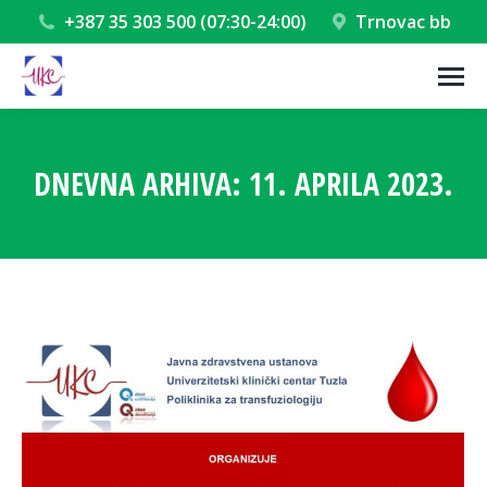
+387 35 303 500 (07:30-24:00)
Trnovac bb
DNEVNA ARHIVA:
11. APRILA 2023.
You are here: