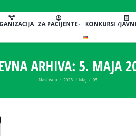
GANIZACIJA
ZA PACIJENTE
KONKURSI /JAVN
EVNA ARHIVA:
5. MAJA 2
You are here:
Naslovna
2023
Maj
05