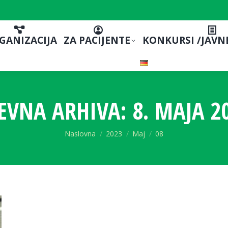
GANIZACIJA
ZA PACIJENTE
KONKURSI /JAVN
EVNA ARHIVA:
8. MAJA 2
You are here:
Naslovna
2023
Maj
08