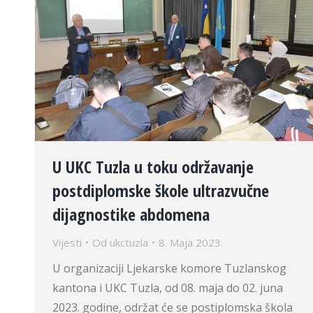
U UKC Tuzla u toku održavanje
postdiplomske škole ultrazvučne
dijagnostike abdomena
Vijesti
Od
ukctuzla
8. Maja 2023.
U organizaciji Ljekarske komore Tuzlanskog
kantona i UKC Tuzla, od 08. maja do 02. juna
2023. godine, održat će se postiplomska škola