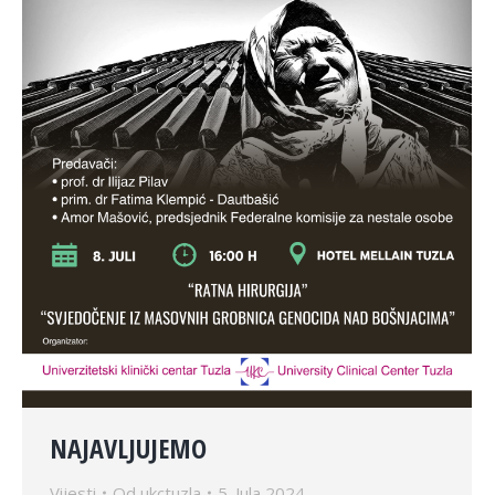
NAJAVLJUJEMO
Vijesti
Od
ukctuzla
5. Jula 2024.