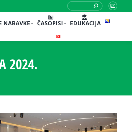
Search:
Mail
page
E NABAVKE
ČASOPISI
EDUKACIJA
opens
in
new
window
A 2024.