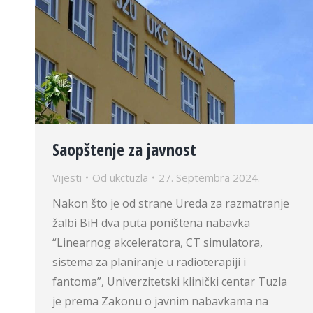
Saopštenje za javnost
Vijesti
Od
ukctuzla
27. Septembra 2024.
Nakon što je od strane Ureda za razmatranje
žalbi BiH dva puta poništena nabavka
“Linearnog akceleratora, CT simulatora,
sistema za planiranje u radioterapiji i
fantoma”, Univerzitetski klinički centar Tuzla
je prema Zakonu o javnim nabavkama na