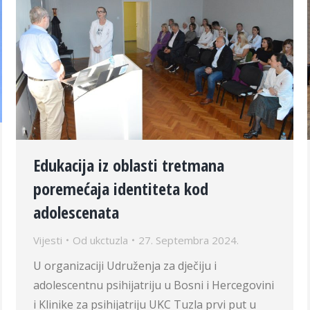
Edukacija iz oblasti tretmana
poremećaja identiteta kod
adolescenata
Vijesti
Od
ukctuzla
27. Septembra 2024.
U organizaciji Udruženja za dječiju i
adolescentnu psihijatriju u Bosni i Hercegovini
i Klinike za psihijatriju UKC Tuzla prvi put u