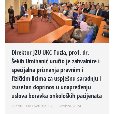
Direktor JZU UKC Tuzla, prof. dr.
Šekib Umihanić uručio je zahvalnice i
specijalna priznanja pravnim i
fizičkim licima za uspješnu saradnju i
izuzetan doprinos u unapređenju
uslova boravka onkoloških pacijenata
Vijesti
Od
ukctuzla
23. Oktobra 2024.