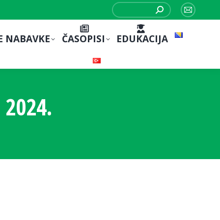
Search:
Mail
page
E NABAVKE
ČASOPISI
EDUKACIJA
opens
in
new
window
 2024.