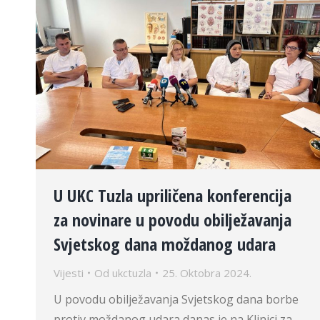
U UKC Tuzla upriličena konferencija
za novinare u povodu obilježavanja
Svjetskog dana moždanog udara
Vijesti
Od
ukctuzla
25. Oktobra 2024.
U povodu obilježavanja Svjetskog dana borbe
protiv moždanog udara danas je na Klinici za