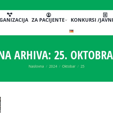
GANIZACIJA
ZA PACIJENTE
KONKURSI /JAVN
NA ARHIVA:
25. OKTOBRA
You are here:
Naslovna
2024
Oktobar
25