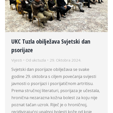
UKC Tuzla obilježava Svjetski dan
psorijaze
Vijesti
Od
ukctuzla
29. Oktobra 2024.
Svjetski dan psorijaze obilježava se svake
godine 29. oktobra s ciljem povećanja svijesti
javnosti o psorijazi i psorijatičnom artritisu.
Prema stručnoj literaturi, psorijaza je učestala,
hronična nezarazna kožna bolest za koju nije
poznat tačan uzrok. Riječ je o hroničnoj,
recidivirajućoj upalnoj bolesti kože od koje