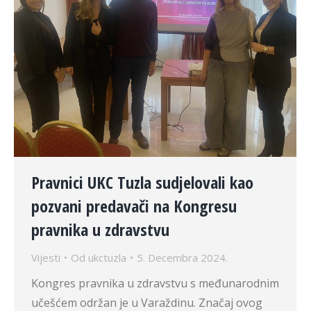
Pravnici UKC Tuzla sudjelovali kao
pozvani predavači na Kongresu
pravnika u zdravstvu
Vijesti
Od
ukctuzla
5. Decembra 2024.
Kongres pravnika u zdravstvu s međunarodnim
učešćem održan je u Varaždinu. Značaj ovog