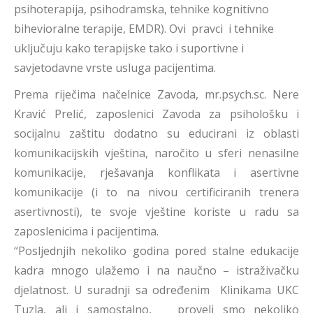
psihoterapija, psihodramska, tehnike kognitivno
bihevioralne terapije, EMDR). Ovi pravci i tehnike
uključuju kako terapijske tako i suportivne i
savjetodavne vrste usluga pacijentima.
Prema riječima načelnice Zavoda, mr.psych.sc. Nere
Kravić Prelić, zaposlenici Zavoda za psihološku i
socijalnu zaštitu dodatno su educirani iz oblasti
komunikacijskih vještina, naročito u sferi nenasilne
komunikacije, rješavanja konflikata i asertivne
komunikacije (i to na nivou certificiranih trenera
asertivnosti), te svoje vještine koriste u radu sa
zaposlenicima i pacijentima.
“Posljednjih nekoliko godina pored stalne edukacije
kadra mnogo ulažemo i na naučno – istraživačku
djelatnost. U suradnji sa određenim Klinikama UKC
Tuzla, ali i samostalno, proveli smo nekoliko