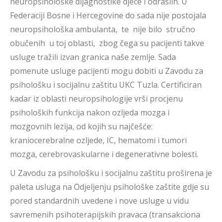
neuropsihološke dijagnostike djece i odraslih. U
Federaciji Bosne i Hercegovine do sada nije postojala
neuropsihološka ambulanta, te nije bilo stručno
obučenih u toj oblasti, zbog čega su pacijenti takve
usluge tražili izvan granica naše zemlje. Sada
pomenute usluge pacijenti mogu dobiti u Zavodu za
psihološku i socijalnu zaštitu UKC Tuzla. Certificiran
kadar iz oblasti neuropsihologije vrši procjenu
psiholoških funkcija nakon ozljeda mozga i
mozgovnih lezija, od kojih su najčešće:
kraniocerebralne ozljede, IC, hematomi i tumori
mozga, cerebrovaskularne i degenerativne bolesti.
U Zavodu za psihološku i socijalnu zaštitu proširena je
paleta usluga na Odjeljenju psihološke zaštite gdje su
pored standardnih uvedene i nove usluge u vidu
savremenih psihoterapijskih pravaca (transakciona