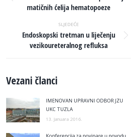
NAVIGATION
Previous
matičnih ćelija hematopoeze
post:
SLJEDEĆE
Endoskopski tretman u liječenju
Next
vezikoureteralnog refluksa
post:
Vezani članci
IMENOVAN UPRAVNI ODBOR JZU
UKC TUZLA
13. Januara 2016.
Konferencija za novinare u povodu