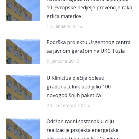
10. Evropske nedjelje prevencije raka
grlića materice
12. Januara 2016.
Podrška projektu Urgentnog centra
sa javnom garažom na UKC Tuzla
5. Januara 2016.
U Klinici za dječije bolesti
gradonačelnik podijelio 100
novogodišnjih paketića
24. Decembra 2015.
Održan radni sastanak u cilju
realizacije projekta energetske
efikasnosti na objektu Gradina