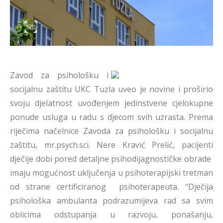
Zavod za psihološku i
socijalnu zaštitu UKC Tuzla uveo je novine i proširio
svoju djelatnost uvođenjem jedinstvene cjelokupne
ponude usluga u radu s djecom svih uzrasta. Prema
riječima načelnice Zavoda za psihološku i socijalnu
zaštitu, mr.psych.sci. Nere Kravić Prelić, pacijenti
dječije dobi pored detaljne psihodijagnostičke obrade
imaju mogućnost uključenja u psihoterapijski tretman
od strane certificiranog psihoterapeuta. “Dječija
psihološka ambulanta podrazumijeva rad sa svim
oblicima odstupanja u razvoju, ponašanju,