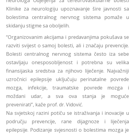
neurologa Odjeljenja za cerebrovaskularne bolesti
Klinike za neurologiju upoznavanje šire javnosti sa
bolestima centralnog nervnog sistema pomaže u
skidanju stigme sa oboljelih.
“Organizovanim akcijama i predavanjima pokušava se
razviti svijest o samoj bolesti, ali i značaju prevencije.
Bolesti centralnog nervnog sistema često iza sebe
ostavljaju onesposobljenost i potrebna su velika
finansijaska sredstva za njihovo liječenje. Najvažniji
uzročnici epilepsije uključuju perinatalne povrede
mozga, infekcije, traumatske povrede mozga i
moždani udar, a sva ova stanja je moguće
prevenirati”, kaže prof. dr. Vidović.
Na svjetskoj razini potiču se istraživanja i inovacije u
području prevencije, rane dijagnoze i liječenja
epilepsije. Podizanje svjesnosti o bolestima mozga je