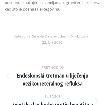
posebno značajno u zemljama ograničenih resursa
kao što je Bosna i Hercegovina.
Kategorija:
Sample Data-Articles
Od
ukctuzla
22. Jula 2015.
POST
PRETHODNO
NAVIGATION
Endoskopski tretman u liječenju
Previous
vezikoureteralnog refluksa
post:
SLJEDEĆE
Svjetski dan borbe protiv hepatitisa
Next