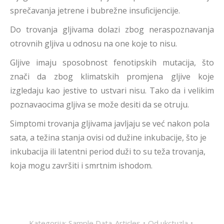
sprečavanja jetrene i bubrežne insuficijencije.
Do trovanja gljivama dolazi zbog neraspoznavanja
otrovnih gljiva u odnosu na one koje to nisu.
Gljive imaju sposobnost fenotipskih mutacija, što
znači da zbog klimatskih promjena gljive koje
izgledaju kao jestive to ustvari nisu. Tako da i velikim
poznavaocima gljiva se može desiti da se otruju.
Simptomi trovanja gljivama javljaju se već nakon pola
sata, a težina stanja ovisi od dužine inkubacije, što je
inkubacija ili latentni period duži to su teža trovanja,
koja mogu završiti i smrtnim ishodom.
Kategorija:
Sample Data-Articles
Od
ukctuzla