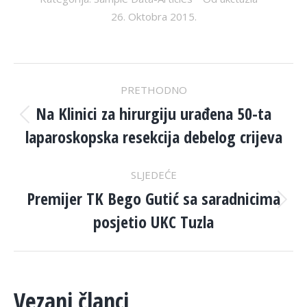
26. Oktobra 2015.
POST
PRETHODNO
NAVIGATION
Na Klinici za hirurgiju urađena 50-ta
Previous
laparoskopska resekcija debelog crijeva
post:
SLJEDEĆE
Premijer TK Bego Gutić sa saradnicima
Next
posjetio UKC Tuzla
post:
Vezani članci