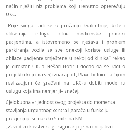
način riješiti niz problema koji trenutno opterećuju
UKC.
„Prije svega radi se o pružanju kvalitetnije, brže i
efikasnije usluge hitne medicinske pomoći
pacijentima, a istovremeno se rješava i problem
parkiranja vozila za sve onekoji koriste usluge ili
obilaze pacijente smještene u nekoj od klinika“ rekao
je direktor UKCa Nešad Hotić i dodao da se radi o
projektu koji ima veći značaj od „Plave bolnice“ a čijom
realizacijom će građani na UKC-u dobiti modernu
uslugu koja ima nemjerljiv značaj.
Cjelokupna vrijednost ovog projekta do momenta
stavljanja urgentnog centra i garaža u funkciju
procjenjuje se na oko 5 miliona KM.
„Zavod zrdravstvenog osiguranja je na inicijativu