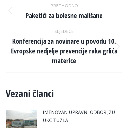
POST
PRETHODNO
NAVIGATION
Paketići za bolesne mališane
Previous
post:
SLJEDEĆE
Konferencija za novinare u povodu 10.
Evropske nedjelje prevencije raka grlića
Next
post:
materice
Vezani članci
IMENOVAN UPRAVNI ODBOR JZU
UKC TUZLA