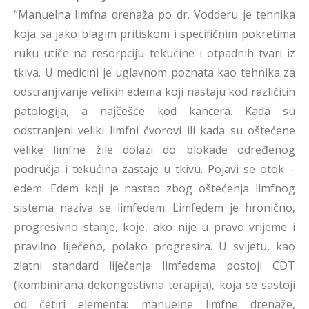
“Manuelna limfna drenaža po dr. Vodderu je tehnika
koja sa jako blagim pritiskom i specifičnim pokretima
ruku utiče na resorpciju tekućine i otpadnih tvari iz
tkiva. U medicini je uglavnom poznata kao tehnika za
odstranjivanje velikih edema koji nastaju kod različitih
patologija, a najčešće kod kancera. Kada su
odstranjeni veliki limfni čvorovi ili kada su oštećene
velike limfne žile dolazi do blokade određenog
područja i tekućina zastaje u tkivu. Pojavi se otok –
edem. Edem koji je nastao zbog oštećenja limfnog
sistema naziva se limfedem. Limfedem je hronično,
progresivno stanje, koje, ako nije u pravo vrijeme i
pravilno liječeno, polako progresira. U svijetu, kao
zlatni standard liječenja limfedema postoji CDT
(kombinirana dekongestivna terapija), koja se sastoji
od četiri elementa: manuelne limfne drenaže,