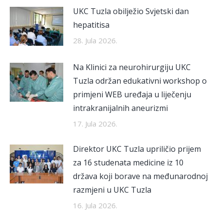
UKC Tuzla obilježio Svjetski dan
hepatitisa
28. Jula 2026.
Na Klinici za neurohirurgiju UKC
Tuzla održan edukativni workshop o
primjeni WEB uređaja u liječenju
intrakranijalnih aneurizmi
17. Jula 2026.
Direktor UKC Tuzla upriličio prijem
za 16 studenata medicine iz 10
država koji borave na međunarodnoj
razmjeni u UKC Tuzla
16. Jula 2026.