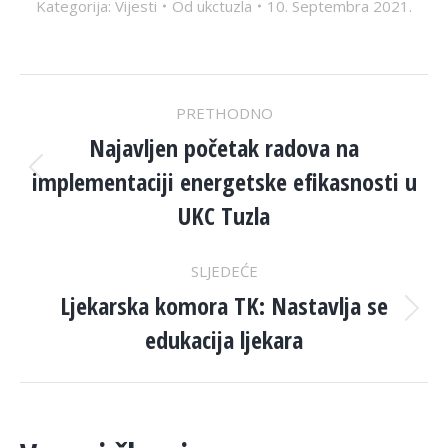
Kategorija:
Vijesti
Od
ukctuzla
10. Septembra 2021.
POST
PRETHODNO
NAVIGATION
Najavljen početak radova na
implementaciji energetske efikasnosti u
Previous
post:
UKC Tuzla
SLJEDEĆE
Ljekarska komora TK: Nastavlja se
Next
edukacija ljekara
post: