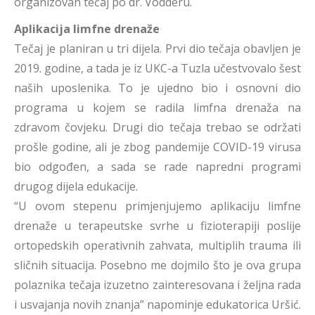
organizovan tečaj po dr. Vodderu.
Aplikacija limfne drenaže
Tečaj je planiran u tri dijela. Prvi dio tečaja obavljen je
2019. godine, a tada je iz UKC-a Tuzla učestvovalo šest
naših uposlenika. To je ujedno bio i osnovni dio
programa u kojem se radila limfna drenaža na
zdravom čovjeku. Drugi dio tečaja trebao se održati
prošle godine, ali je zbog pandemije COVID-19 virusa
bio odgođen, a sada se rade napredni programi
drugog dijela edukacije.
“U ovom stepenu primjenjujemo aplikaciju limfne
drenaže u terapeutske svrhe u fizioterapiji poslije
ortopedskih operativnih zahvata, multiplih trauma ili
sličnih situacija. Posebno me dojmilo što je ova grupa
polaznika tečaja izuzetno zainteresovana i željna rada
i usvajanja novih znanja” napominje edukatorica Uršić.